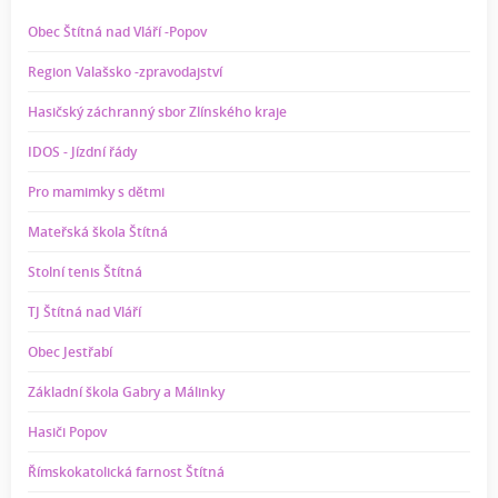
Obec Štítná nad Vláří -Popov
Region Valašsko -zpravodajství
Hasičský záchranný sbor Zlínského kraje
IDOS - Jízdní řády
Pro mamimky s dětmi
Mateřská škola Štítná
Stolní tenis Štítná
TJ Štítná nad Vláří
Obec Jestřabí
Základní škola Gabry a Málinky
Hasiči Popov
Římskokatolická farnost Štítná