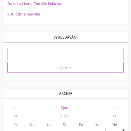
Fotbalový kemp Tomáše Polácha
SDH Štítná nad Vláří
VYHLEDÁVÁNÍ
ARCHIV
<<
říjen
>>
<<
2021
>>
Po
Út
St
Čt
Pá
So
Ne