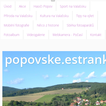
Úvod
Akce
Hasiči Popov
Sport na Valašsku
Příroda na Valašsku
Kultura na Valašsku
Tipy na výlet
Mobilní fotografie
Něco z historie
Sbírka fotoaparátů
Fotoalbum
Videogalerie
Webkamera - Počasí
Kontakt
popovske.estrank