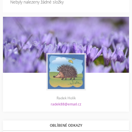
Nebyly nalezeny žádné složky
Radek Holík
radek88@email.cz
OBLÍBENÉ ODKAZY