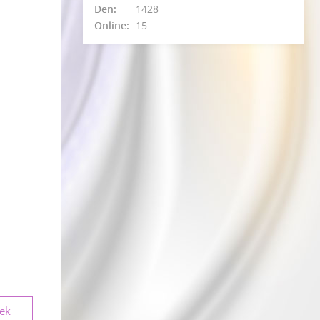
Den:
1428
Online:
15
vek