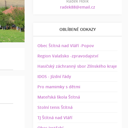
Radek Holík
radek88@email.cz
OBLÍBENÉ ODKAZY
Obec Štítná nad Vláří -Popov
Region Valašsko -zpravodajství
Hasičský záchranný sbor Zlínského kraje
IDOS - Jízdní řády
Pro mamimky s dětmi
Mateřská škola Štítná
Stolní tenis Štítná
TJ Štítná nad Vláří
Obec Jestřabí