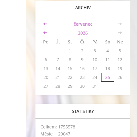
ARCHIV
<<
červenec
>>
<<
2026
>>
Po
Út
St
Čt
Pá
So
Ne
1
2
3
4
5
6
7
8
9
10
11
12
13
14
15
16
17
18
19
20
21
22
23
24
25
26
27
28
29
30
31
STATISTIKY
Celkem:
1755578
Měsíc:
29047