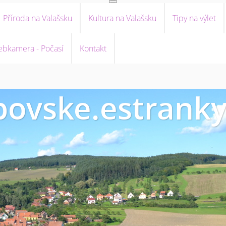
Příroda na Valašsku
Kultura na Valašsku
Tipy na výlet
bkamera - Počasí
Kontakt
ovske.estranky