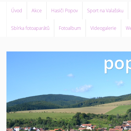
Úvod
Akce
Hasiči Popov
Sport na Valašsku
Sbírka fotoaparátů
Fotoalbum
Videogalerie
We
pop