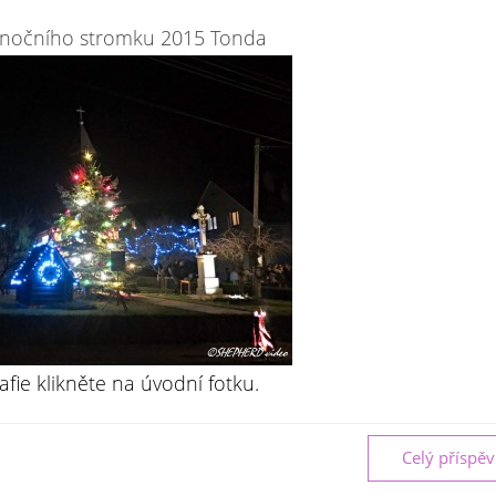
ánočního stromku 2015 Tonda
afie klikněte na úvodní fotku.
Celý příspě