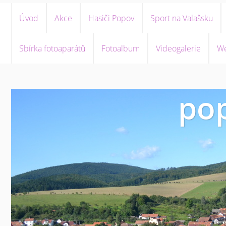
Úvod
Akce
Hasiči Popov
Sport na Valašsku
Sbírka fotoaparátů
Fotoalbum
Videogalerie
We
pop