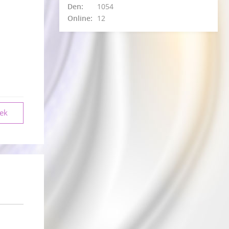
Den:
1054
Online:
12
vek