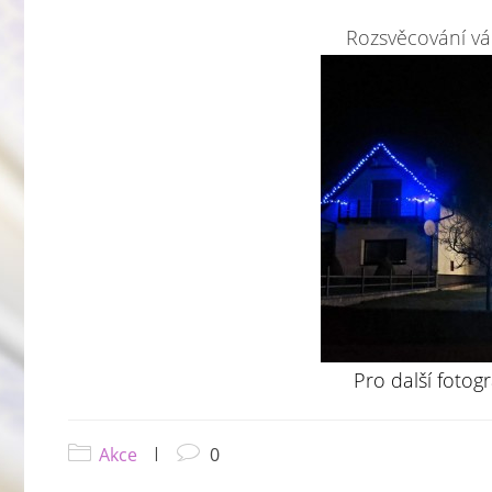
Rozsvěcování v
Pro další fotogr
Akce
|
0