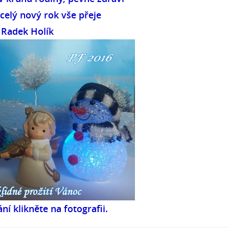
celý nový rok vše přeje
Radek Holík
ání klikněte na fotografii.