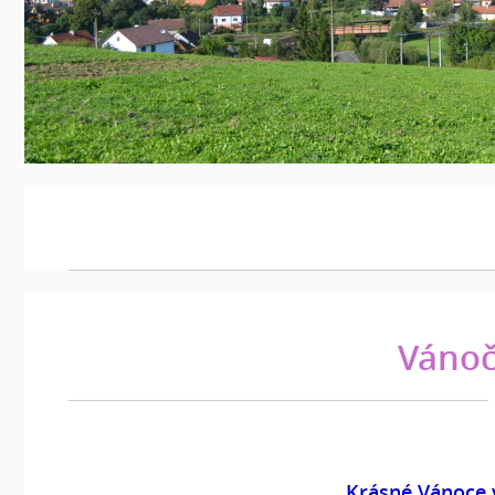
Vánoč
Krásné Vánoce v