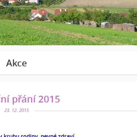
Akce
ní přání 2015
23. 12. 2015
 kruhu rodiny, pevné zdraví