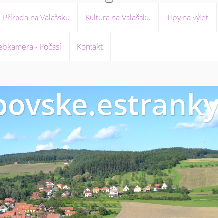
Příroda na Valašsku
Kultura na Valašsku
Tipy na výlet
bkamera - Počasí
Kontakt
ovske.estranky