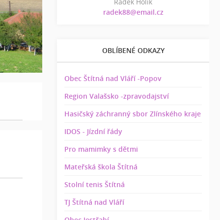
Radek Holík
radek88@email.cz
OBLÍBENÉ ODKAZY
Obec Štítná nad Vláří -Popov
Region Valašsko -zpravodajství
Hasičský záchranný sbor Zlínského kraje
IDOS - Jízdní řády
Pro mamimky s dětmi
Mateřská škola Štítná
Stolní tenis Štítná
TJ Štítná nad Vláří
Obec Jestřabí