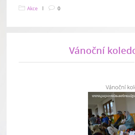
Akce
|
0
Vánoční koled
Vánoční ko