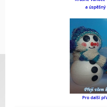
a úspěšný 
Pro další př