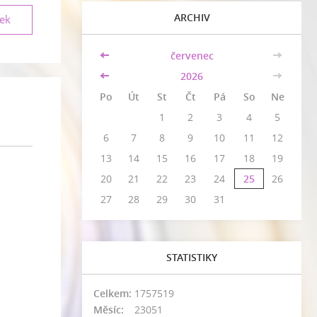
ARCHIV
vek
<<
červenec
>>
<<
2026
>>
Po
Út
St
Čt
Pá
So
Ne
1
2
3
4
5
6
7
8
9
10
11
12
13
14
15
16
17
18
19
20
21
22
23
24
25
26
27
28
29
30
31
STATISTIKY
Celkem:
1757519
Měsíc:
23051