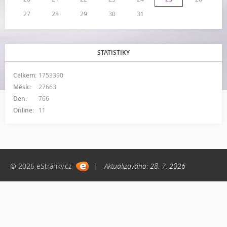
27
28
29
30
31
STATISTIKY
Celkem:
1753390
Měsíc:
27663
Den:
766
Online:
11
© 2026 eStránky.cz
|
Aktualizováno: 28. 7. 2026