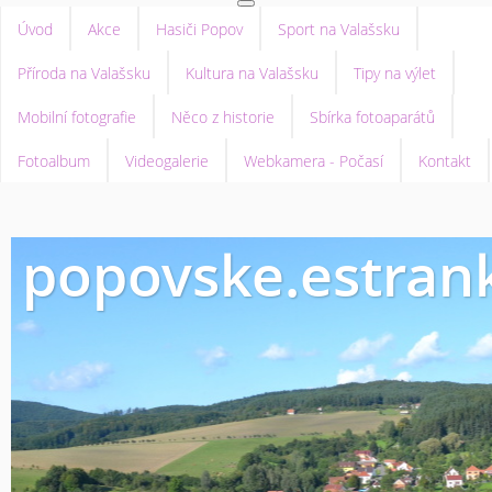
Úvod
Akce
Hasiči Popov
Sport na Valašsku
Příroda na Valašsku
Kultura na Valašsku
Tipy na výlet
Mobilní fotografie
Něco z historie
Sbírka fotoaparátů
Fotoalbum
Videogalerie
Webkamera - Počasí
Kontakt
popovske.estrank