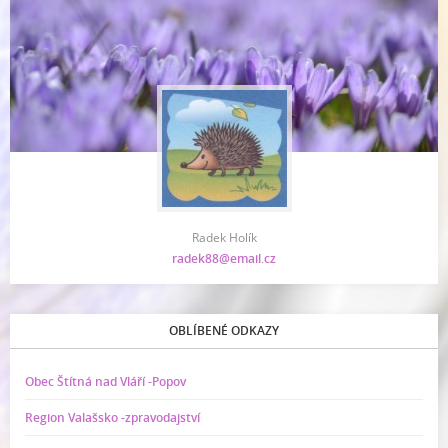
Radek Holík
radek88@email.cz
OBLÍBENÉ ODKAZY
Obec Štítná nad Vláří -Popov
Region Valašsko -zpravodajství