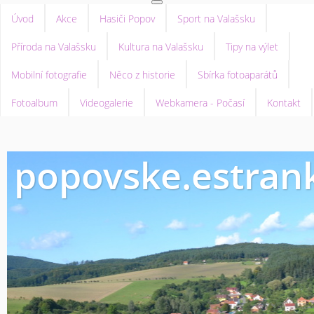
Úvod
Akce
Hasiči Popov
Sport na Valašsku
Příroda na Valašsku
Kultura na Valašsku
Tipy na výlet
Mobilní fotografie
Něco z historie
Sbírka fotoaparátů
Fotoalbum
Videogalerie
Webkamera - Počasí
Kontakt
popovske.estrank