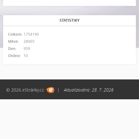
STATISTIKY
Celkem:
1754190
Měsíc:
28065
Den:
959
Online:
10
© 2026 eStránky.cz
|
Aktualizováno: 28. 7. 2026