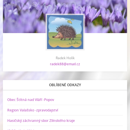
Radek Holík
radek88@email.cz
OBLÍBENÉ ODKAZY
Obec Štítná nad Vláří -Popov
Region Valašsko -zpravodajství
Hasičský záchranný sbor Zlínského kraje