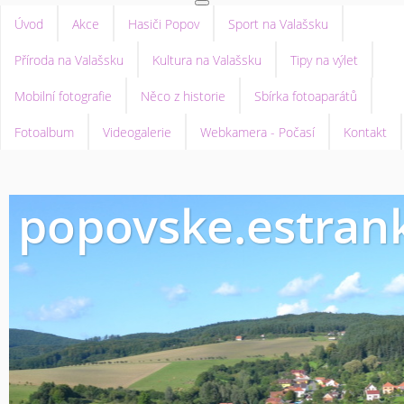
Úvod
Akce
Hasiči Popov
Sport na Valašsku
Příroda na Valašsku
Kultura na Valašsku
Tipy na výlet
Mobilní fotografie
Něco z historie
Sbírka fotoaparátů
Fotoalbum
Videogalerie
Webkamera - Počasí
Kontakt
popovske.estrank