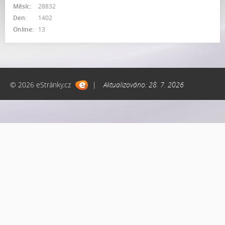
Měsíc:
28832
Den:
1402
Online:
13
© 2026 eStránky.cz
|
Aktualizováno: 28. 7. 2026