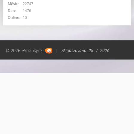
Měsíc:
22747
Den:
1476
Online:
10
© 2026 eStránky.cz
|
Aktualizováno: 28. 7. 2026