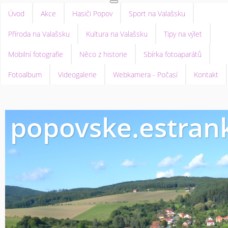
Úvod
Akce
Hasiči Popov
Sport na Valašsku
Příroda na Valašsku
Kultura na Valašsku
Tipy na výlet
Mobilní fotografie
Něco z historie
Sbírka fotoaparátů
Fotoalbum
Videogalerie
Webkamera - Počasí
Kontakt
popovske.estrank