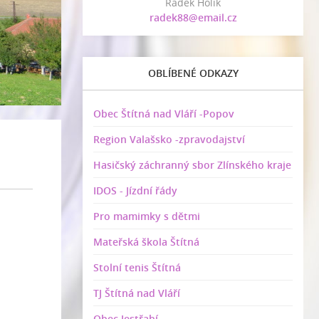
Radek Holík
radek88@email.cz
OBLÍBENÉ ODKAZY
Obec Štítná nad Vláří -Popov
Region Valašsko -zpravodajství
Hasičský záchranný sbor Zlínského kraje
IDOS - Jízdní řády
Pro mamimky s dětmi
Mateřská škola Štítná
Stolní tenis Štítná
TJ Štítná nad Vláří
Obec Jestřabí