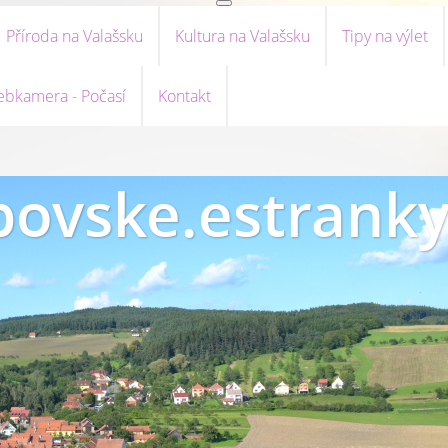
Příroda na Valašsku
Kultura na Valašsku
Tipy na výlet
bkamera - Počasí
Kontakt
ovske.estranky