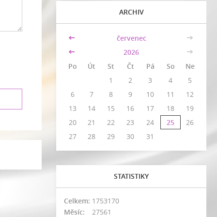
ARCHIV
<<
červenec
>>
<<
2026
>>
Po
Út
St
Čt
Pá
So
Ne
1
2
3
4
5
6
7
8
9
10
11
12
13
14
15
16
17
18
19
20
21
22
23
24
25
26
27
28
29
30
31
STATISTIKY
Celkem:
1753170
Měsíc:
27561