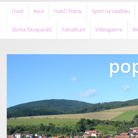
Úvod
Akce
Hasiči Popov
Sport na Valašsku
Sbírka fotoaparátů
Fotoalbum
Videogalerie
We
pop