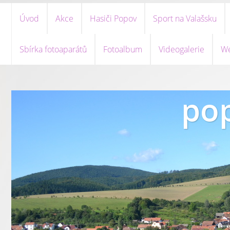
Úvod
Akce
Hasiči Popov
Sport na Valašsku
Sbírka fotoaparátů
Fotoalbum
Videogalerie
We
pop