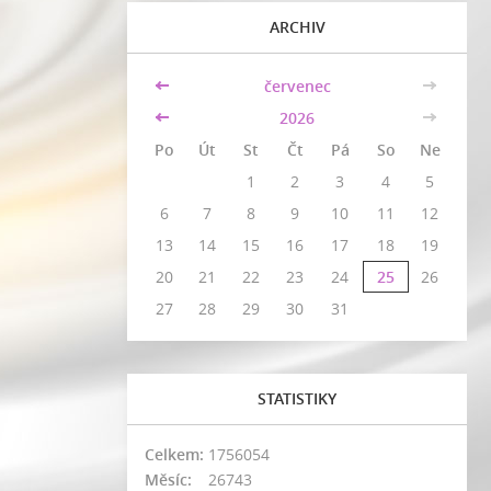
ARCHIV
<<
červenec
>>
<<
2026
>>
Po
Út
St
Čt
Pá
So
Ne
1
2
3
4
5
6
7
8
9
10
11
12
13
14
15
16
17
18
19
20
21
22
23
24
25
26
27
28
29
30
31
STATISTIKY
Celkem:
1756054
Měsíc:
26743