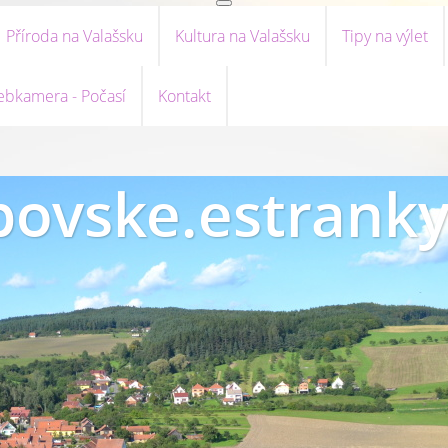
Příroda na Valašsku
Kultura na Valašsku
Tipy na výlet
bkamera - Počasí
Kontakt
ovske.estranky