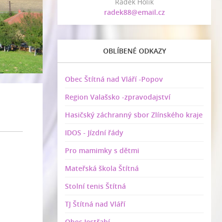
Radek Holík
radek88@email.cz
OBLÍBENÉ ODKAZY
Obec Štítná nad Vláří -Popov
Region Valašsko -zpravodajství
Hasičský záchranný sbor Zlínského kraje
IDOS - Jízdní řády
Pro mamimky s dětmi
Mateřská škola Štítná
Stolní tenis Štítná
TJ Štítná nad Vláří
Obec Jestřabí