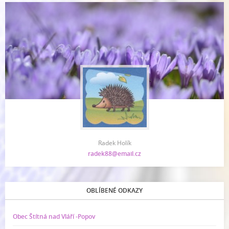
Radek Holík
radek88@email.cz
OBLÍBENÉ ODKAZY
Obec Štítná nad Vláří -Popov