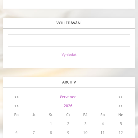
VYHLEDÁVÁNÍ
ARCHIV
<<
červenec
>>
<<
2026
>>
Po
Út
St
Čt
Pá
So
Ne
1
2
3
4
5
6
7
8
9
10
11
12