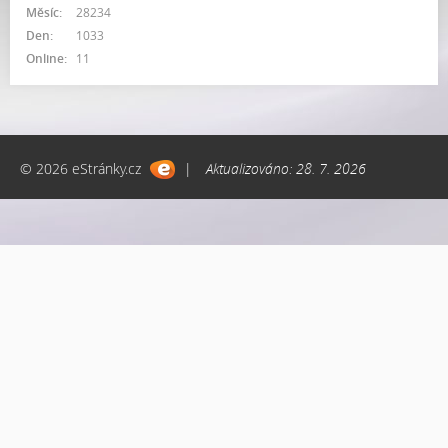
Měsíc:
28234
Den:
1033
Online:
11
© 2026 eStránky.cz
|
Aktualizováno: 28. 7. 2026