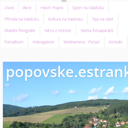
Úvod
Akce
Hasiči Popov
Sport na Valašsku
Příroda na Valašsku
Kultura na Valašsku
Tipy na výlet
Mobilní fotografie
Něco z historie
Sbírka fotoaparátů
Fotoalbum
Videogalerie
Webkamera - Počasí
Kontakt
popovske.estrank