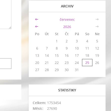
ARCHIV
<<
červenec
>>
<<
2026
>>
Po
Út
St
Čt
Pá
So
Ne
1
2
3
4
5
6
7
8
9
10
11
12
13
14
15
16
17
18
19
20
21
22
23
24
25
26
27
28
29
30
31
STATISTIKY
Celkem:
1753454
Měsíc:
27690