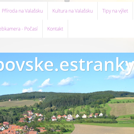
Příroda na Valašsku
Kultura na Valašsku
Tipy na výlet
bkamera - Počasí
Kontakt
ovske.estranky