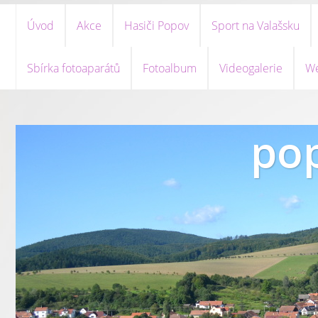
Úvod
Akce
Hasiči Popov
Sport na Valašsku
Sbírka fotoaparátů
Fotoalbum
Videogalerie
We
pop