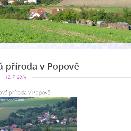
 příroda v Popově
12. 7. 2014
ová příroda v Popově.