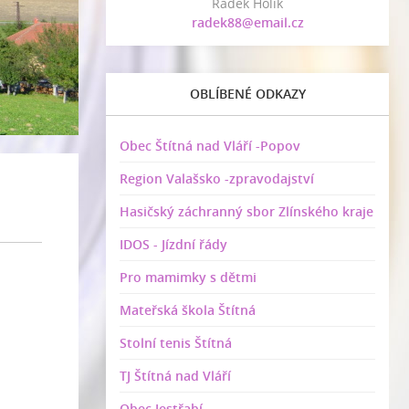
Radek Holík
radek88@email.cz
OBLÍBENÉ ODKAZY
Obec Štítná nad Vláří -Popov
Region Valašsko -zpravodajství
Hasičský záchranný sbor Zlínského kraje
IDOS - Jízdní řády
Pro mamimky s dětmi
Mateřská škola Štítná
Stolní tenis Štítná
TJ Štítná nad Vláří
Obec Jestřabí