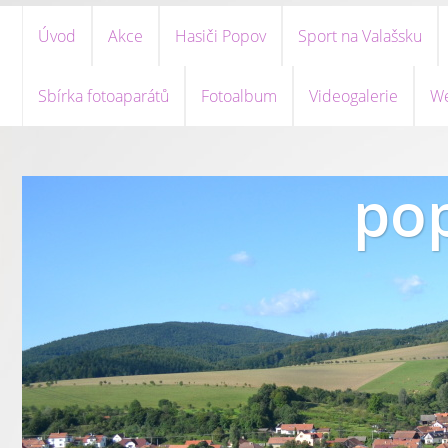
Úvod
Akce
Hasiči Popov
Sport na Valašsku
Sbírka fotoaparátů
Fotoalbum
Videogalerie
We
pop