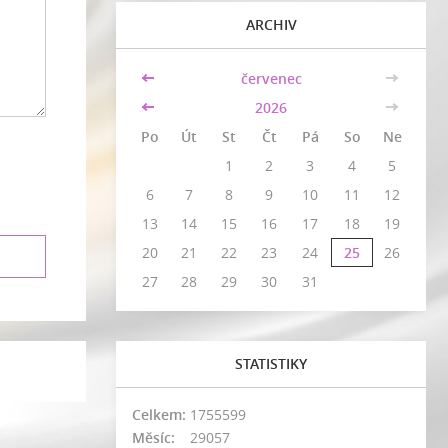
ARCHIV
<<
červenec
>>
<<
2026
>>
Po
Út
St
Čt
Pá
So
Ne
1
2
3
4
5
6
7
8
9
10
11
12
13
14
15
16
17
18
19
20
21
22
23
24
25
26
27
28
29
30
31
STATISTIKY
Celkem:
1755599
Měsíc:
29057