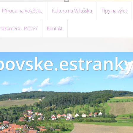
Příroda na Valašsku
Kultura na Valašsku
Tipy na výlet
bkamera - Počasí
Kontakt
ovske.estranky