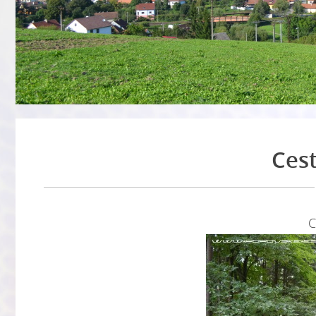
Cest
C