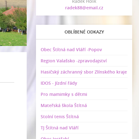
Radek Holík
radek88@email.cz
OBLÍBENÉ ODKAZY
Obec Štítná nad Vláří -Popov
Region Valašsko -zpravodajství
Hasičský záchranný sbor Zlínského kraje
IDOS - Jízdní řády
Pro mamimky s dětmi
Mateřská škola Štítná
Stolní tenis Štítná
TJ Štítná nad Vláří
Obec Jestřabí