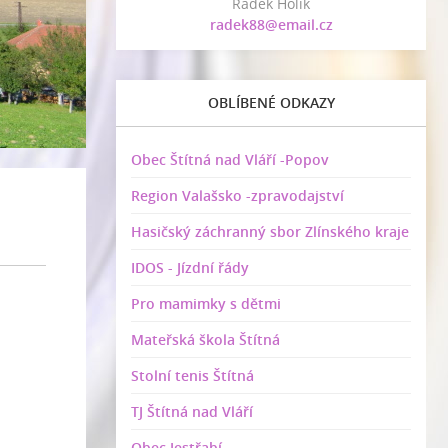
Radek Holík
radek88@email.cz
OBLÍBENÉ ODKAZY
Obec Štítná nad Vláří -Popov
Region Valašsko -zpravodajství
Hasičský záchranný sbor Zlínského kraje
IDOS - Jízdní řády
Pro mamimky s dětmi
Mateřská škola Štítná
Stolní tenis Štítná
TJ Štítná nad Vláří
Obec Jestřabí