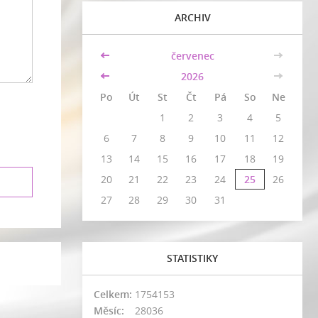
ARCHIV
<<
červenec
>>
<<
2026
>>
Po
Út
St
Čt
Pá
So
Ne
1
2
3
4
5
6
7
8
9
10
11
12
13
14
15
16
17
18
19
20
21
22
23
24
25
26
27
28
29
30
31
STATISTIKY
Celkem:
1754153
Měsíc:
28036