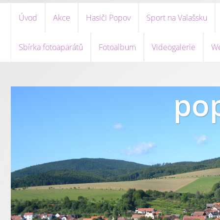
Úvod
Akce
Hasiči Popov
Sport na Valašsku
Sbírka fotoaparátů
Fotoalbum
Videogalerie
We
pop