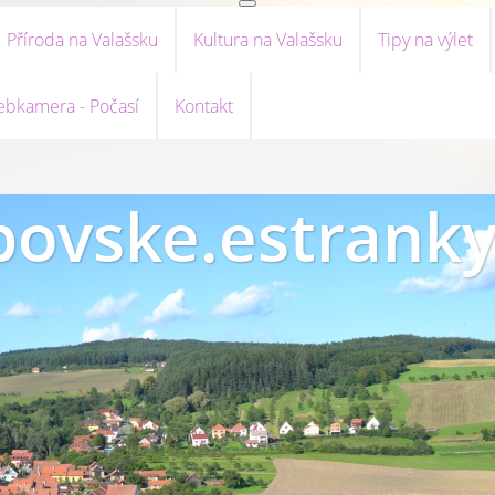
Příroda na Valašsku
Kultura na Valašsku
Tipy na výlet
bkamera - Počasí
Kontakt
ovske.estranky