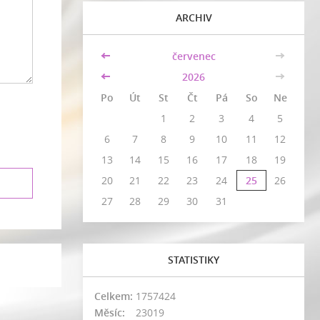
ARCHIV
<<
červenec
>>
<<
2026
>>
Po
Út
St
Čt
Pá
So
Ne
1
2
3
4
5
6
7
8
9
10
11
12
13
14
15
16
17
18
19
20
21
22
23
24
25
26
27
28
29
30
31
STATISTIKY
Celkem:
1757424
Měsíc:
23019