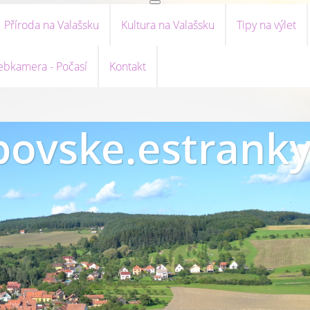
Příroda na Valašsku
Kultura na Valašsku
Tipy na výlet
bkamera - Počasí
Kontakt
ovske.estranky