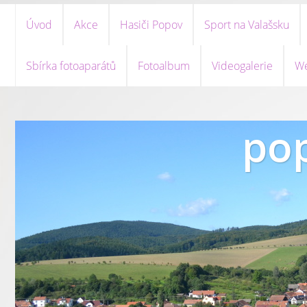
Úvod
Akce
Hasiči Popov
Sport na Valašsku
Sbírka fotoaparátů
Fotoalbum
Videogalerie
We
pop