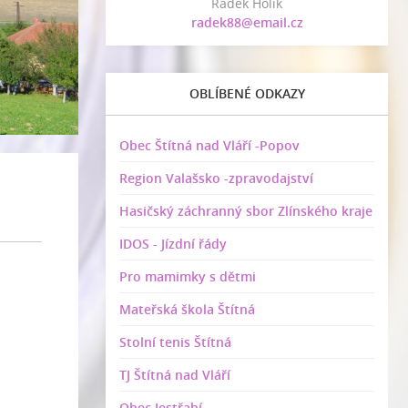
Radek Holík
radek88@email.cz
OBLÍBENÉ ODKAZY
Obec Štítná nad Vláří -Popov
Region Valašsko -zpravodajství
Hasičský záchranný sbor Zlínského kraje
IDOS - Jízdní řády
Pro mamimky s dětmi
Mateřská škola Štítná
Stolní tenis Štítná
TJ Štítná nad Vláří
Obec Jestřabí