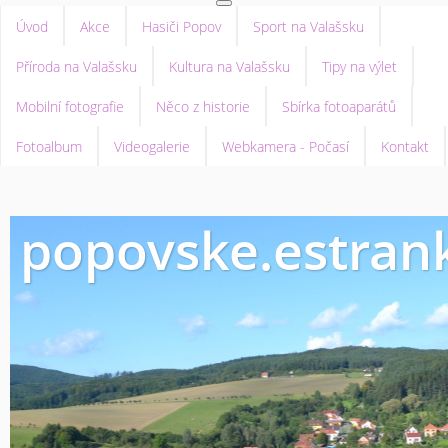
Úvod
Akce
Hasiči Popov
Sport na Valašsku
Příroda na Valašsku
Kultura na Valašsku
Tipy na výlet
Mobilní fotografie
Něco z historie
Sbírka fotoaparátů
Fotoalbum
Videogalerie
Webkamera - Počasí
Kontakt
popovske.estrank