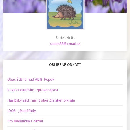
Radek Holík
radek88@email.cz
OBLÍBENÉ ODKAZY
Obec Štítná nad Vláří -Popov
Region Valašsko -zpravodajství
Hasičský záchranný sbor Zlínského kraje
IDOS - Jízdní řády
Pro mamimky s dětmi