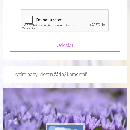
Zatím nebyl vložen žádný komentář