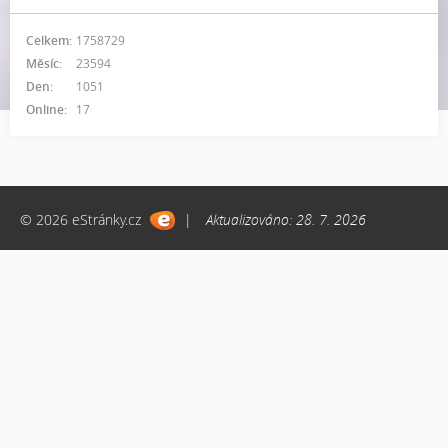
Celkem:
1758729
Měsíc:
23594
Den:
1051
Online:
17
© 2026 eStránky.cz
|
Aktualizováno: 28. 7. 2026