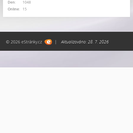
Den:
1048
Online:
15
© 2026 eStránky.cz
|
Aktualizováno: 28. 7. 2026