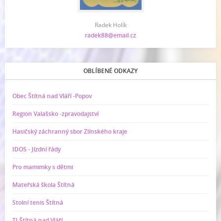
Radek Holík
radek88@email.cz
OBLÍBENÉ ODKAZY
Obec Štítná nad Vláří -Popov
Region Valašsko -zpravodajství
Hasičský záchranný sbor Zlínského kraje
IDOS - Jízdní řády
Pro mamimky s dětmi
Mateřská škola Štítná
Stolní tenis Štítná
TJ Štítná nad Vláří