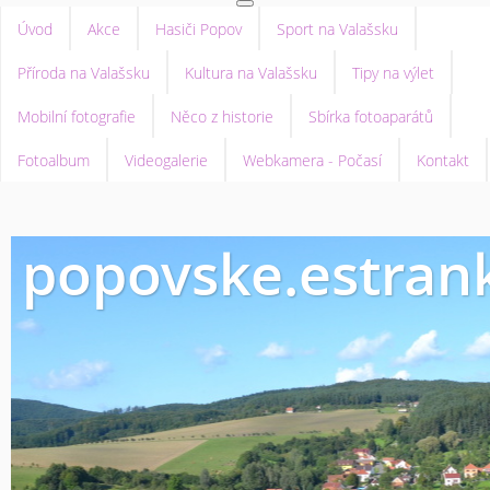
Úvod
Akce
Hasiči Popov
Sport na Valašsku
Příroda na Valašsku
Kultura na Valašsku
Tipy na výlet
Mobilní fotografie
Něco z historie
Sbírka fotoaparátů
Fotoalbum
Videogalerie
Webkamera - Počasí
Kontakt
popovske.estrank