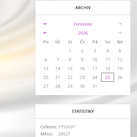
ARCHIV
<<
červenec
>>
<<
2026
>>
Po
Út
St
Čt
Pá
So
Ne
1
2
3
4
5
6
7
8
9
10
11
12
13
14
15
16
17
18
19
20
21
22
23
24
25
26
27
28
29
30
31
STATISTIKY
Celkem:
1755697
Měsíc:
28527