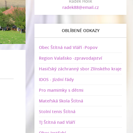
Radek Holík
radek88@email.cz
OBLÍBENÉ ODKAZY
Obec Štítná nad Vláří -Popov
Region Valašsko -zpravodajství
Hasičský záchranný sbor Zlínského kraje
IDOS - Jízdní řády
Pro mamimky s dětmi
Mateřská škola Štítná
Stolní tenis Štítná
TJ Štítná nad Vláří
Obec Jestřabí