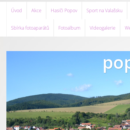
Úvod
Akce
Hasiči Popov
Sport na Valašsku
Sbírka fotoaparátů
Fotoalbum
Videogalerie
We
pop