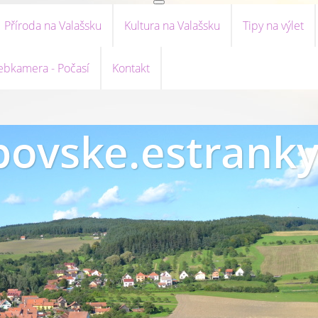
Příroda na Valašsku
Kultura na Valašsku
Tipy na výlet
bkamera - Počasí
Kontakt
ovske.estranky