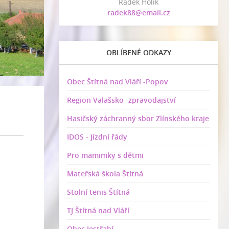
Radek Holík
radek88@email.cz
OBLÍBENÉ ODKAZY
Obec Štítná nad Vláří -Popov
Region Valašsko -zpravodajství
Hasičský záchranný sbor Zlínského kraje
IDOS - Jízdní řády
Pro mamimky s dětmi
Mateřská škola Štítná
Stolní tenis Štítná
TJ Štítná nad Vláří
Obec Jestřabí