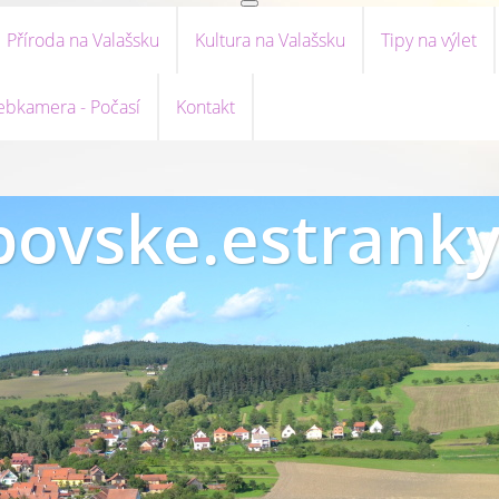
Příroda na Valašsku
Kultura na Valašsku
Tipy na výlet
bkamera - Počasí
Kontakt
ovske.estranky