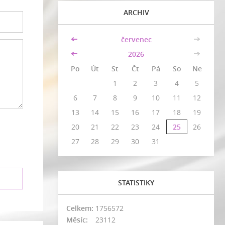
ARCHIV
<<
červenec
>>
<<
2026
>>
Po
Út
St
Čt
Pá
So
Ne
1
2
3
4
5
6
7
8
9
10
11
12
13
14
15
16
17
18
19
20
21
22
23
24
25
26
27
28
29
30
31
STATISTIKY
Celkem:
1756572
Měsíc:
23112