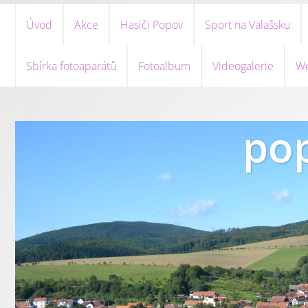
Úvod
Akce
Hasiči Popov
Sport na Valašsku
Sbírka fotoaparátů
Fotoalbum
Videogalerie
We
pop