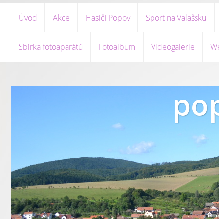
Úvod
Akce
Hasiči Popov
Sport na Valašsku
Sbírka fotoaparátů
Fotoalbum
Videogalerie
We
pop