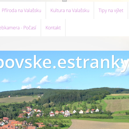
Příroda na Valašsku
Kultura na Valašsku
Tipy na výlet
bkamera - Počasí
Kontakt
ovske.estranky