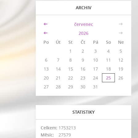
ARCHIV
<<
červenec
>>
<<
2026
>>
Po
Út
St
Čt
Pá
So
Ne
1
2
3
4
5
6
7
8
9
10
11
12
13
14
15
16
17
18
19
20
21
22
23
24
25
26
27
28
29
30
31
STATISTIKY
Celkem:
1753213
Měsíc:
27579