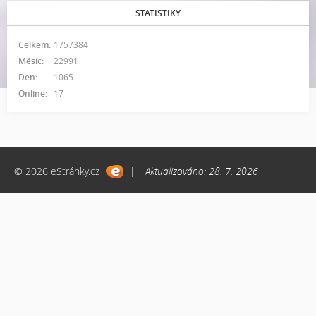
STATISTIKY
Celkem:
1757384
Měsíc:
22991
Den:
1065
Online:
17
© 2026 eStránky.cz
|
Aktualizováno: 28. 7. 2026