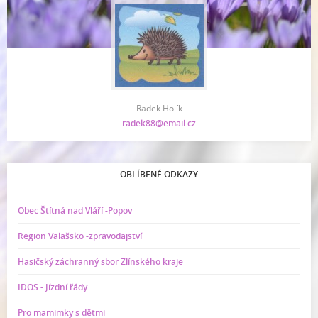
Radek Holík
radek88@email.cz
OBLÍBENÉ ODKAZY
Obec Štítná nad Vláří -Popov
Region Valašsko -zpravodajství
Hasičský záchranný sbor Zlínského kraje
IDOS - Jízdní řády
Pro mamimky s dětmi