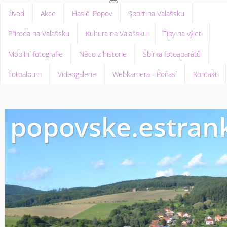
Úvod
Akce
Hasiči Popov
Sport na Valašsku
Příroda na Valašsku
Kultura na Valašsku
Tipy na výlet
Mobilní fotografie
Něco z historie
Sbírka fotoaparátů
Fotoalbum
Videogalerie
Webkamera - Počasí
Kontakt
popovske.estrank