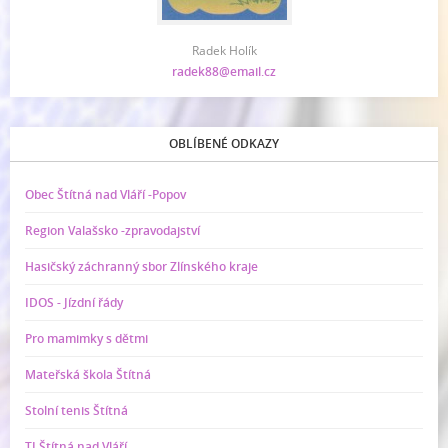
Radek Holík
radek88@email.cz
OBLÍBENÉ ODKAZY
Obec Štítná nad Vláří -Popov
Region Valašsko -zpravodajství
Hasičský záchranný sbor Zlínského kraje
IDOS - Jízdní řády
Pro mamimky s dětmi
Mateřská škola Štítná
Stolní tenis Štítná
TJ Štítná nad Vláří