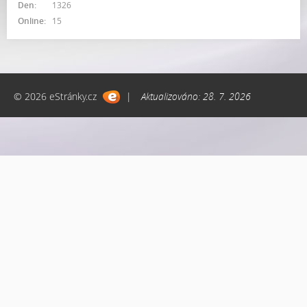
Den:
1326
Online:
15
© 2026 eStránky.cz
|
Aktualizováno: 28. 7. 2026