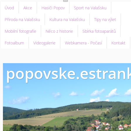
Úvod
Akce
Hasiči Popov
Sport na Valašsku
Příroda na Valašsku
Kultura na Valašsku
Tipy na výlet
Mobilní fotografie
Něco z historie
Sbírka fotoaparátů
Fotoalbum
Videogalerie
Webkamera - Počasí
Kontakt
popovske.estrank