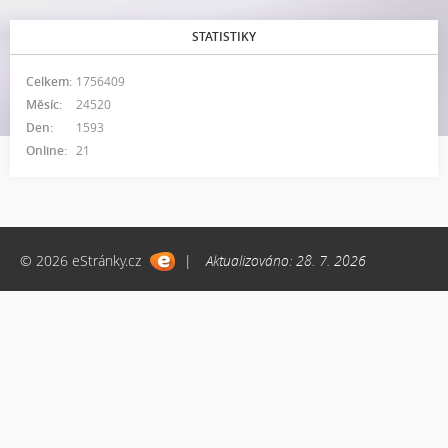
STATISTIKY
Celkem:
1756409
Měsíc:
24520
Den:
1593
Online:
21
© 2026 eStránky.cz
|
Aktualizováno: 28. 7. 2026