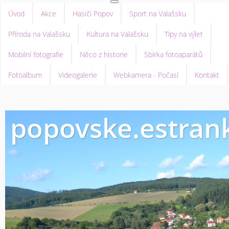
Úvod
Akce
Hasiči Popov
Sport na Valašsku
Příroda na Valašsku
Kultura na Valašsku
Tipy na výlet
Mobilní fotografie
Něco z historie
Sbírka fotoaparátů
Fotoalbum
Videogalerie
Webkamera - Počasí
Kontakt
popovske.estrank