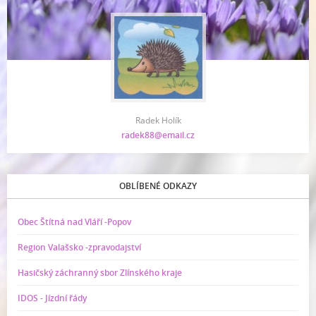
Radek Holík
radek88@email.cz
OBLÍBENÉ ODKAZY
Obec Štítná nad Vláří -Popov
Region Valašsko -zpravodajství
Hasičský záchranný sbor Zlínského kraje
IDOS - Jízdní řády