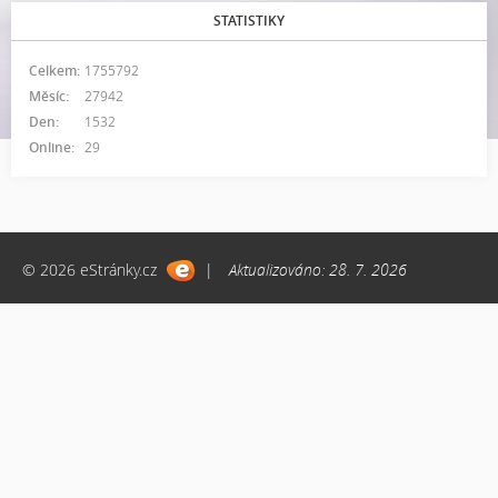
STATISTIKY
Celkem:
1755792
Měsíc:
27942
Den:
1532
Online:
29
© 2026 eStránky.cz
|
Aktualizováno: 28. 7. 2026