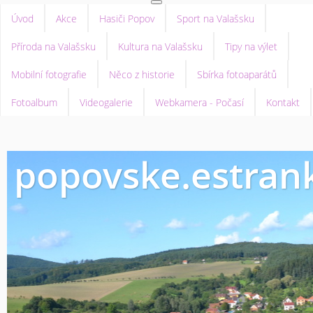
Úvod
Akce
Hasiči Popov
Sport na Valašsku
Příroda na Valašsku
Kultura na Valašsku
Tipy na výlet
Mobilní fotografie
Něco z historie
Sbírka fotoaparátů
Fotoalbum
Videogalerie
Webkamera - Počasí
Kontakt
popovske.estrank