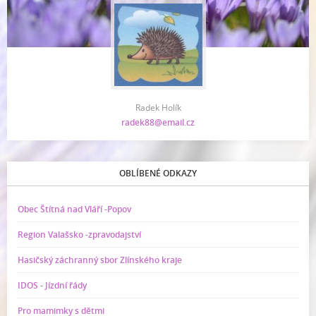
Radek Holík
radek88@email.cz
OBLÍBENÉ ODKAZY
Obec Štítná nad Vláří -Popov
Region Valašsko -zpravodajství
Hasičský záchranný sbor Zlínského kraje
IDOS - Jízdní řády
Pro mamimky s dětmi