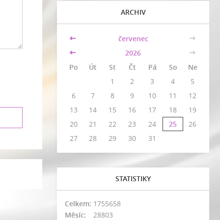
ARCHIV
<<
červenec
>>
<<
2026
>>
Po
Út
St
Čt
Pá
So
Ne
1
2
3
4
5
6
7
8
9
10
11
12
13
14
15
16
17
18
19
20
21
22
23
24
25
26
27
28
29
30
31
STATISTIKY
Celkem:
1755658
Měsíc:
28803