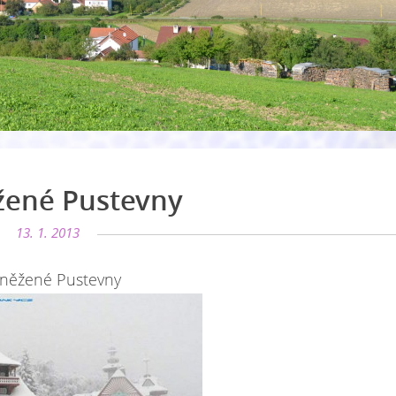
žené Pustevny
13. 1. 2013
něžené Pustevny