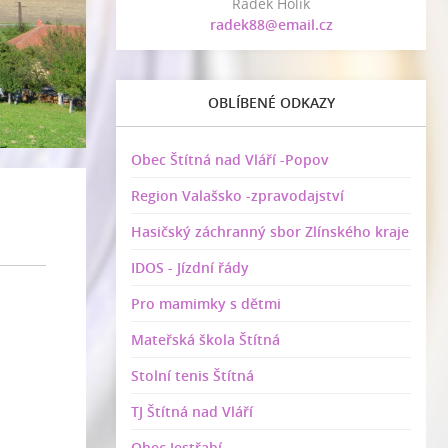
Radek Holík
radek88@email.cz
OBLÍBENÉ ODKAZY
Obec Štítná nad Vláří -Popov
Region Valašsko -zpravodajství
Hasičský záchranný sbor Zlínského kraje
IDOS - Jízdní řády
Pro mamimky s dětmi
Mateřská škola Štítná
Stolní tenis Štítná
TJ Štítná nad Vláří
Obec Jestřabí