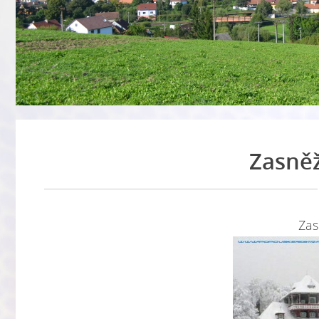
Zasně
Zas