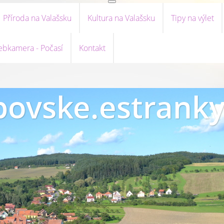
Příroda na Valašsku
Kultura na Valašsku
Tipy na výlet
bkamera - Počasí
Kontakt
ovske.estranky