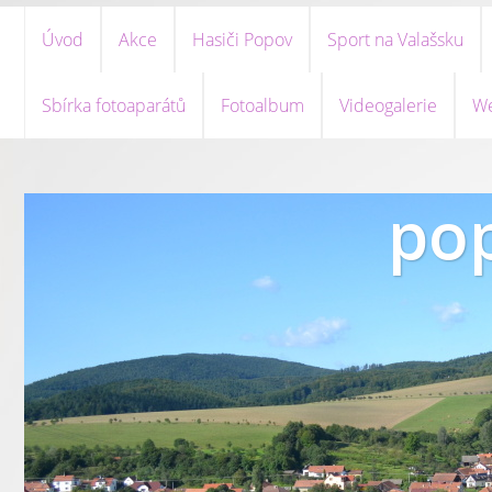
Úvod
Akce
Hasiči Popov
Sport na Valašsku
Sbírka fotoaparátů
Fotoalbum
Videogalerie
We
pop