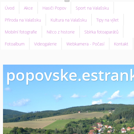
Úvod
Akce
Hasiči Popov
Sport na Valašsku
Příroda na Valašsku
Kultura na Valašsku
Tipy na výlet
Mobilní fotografie
Něco z historie
Sbírka fotoaparátů
Fotoalbum
Videogalerie
Webkamera - Počasí
Kontakt
popovske.estrank