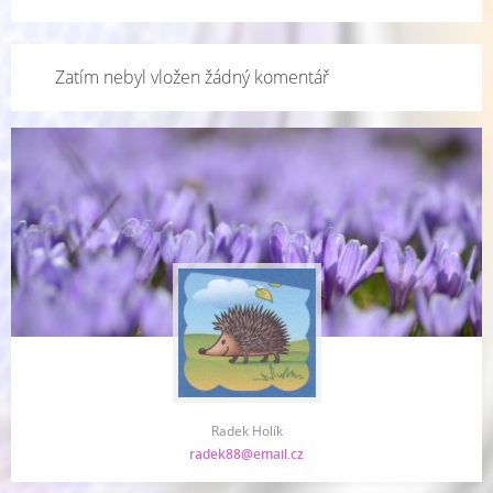
Zatím nebyl vložen žádný komentář
Radek Holík
radek88@email.cz