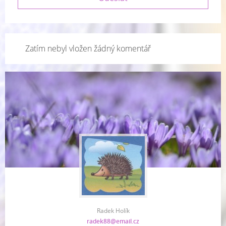
Zatím nebyl vložen žádný komentář
Radek Holík
radek88@email.cz