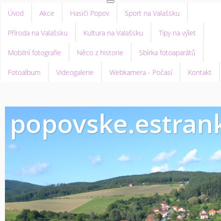
Úvod
Akce
Hasiči Popov
Sport na Valašsku
Příroda na Valašsku
Kultura na Valašsku
Tipy na výlet
Mobilní fotografie
Něco z historie
Sbírka fotoaparátů
Fotoalbum
Videogalerie
Webkamera - Počasí
Kontakt
popovske.estrank