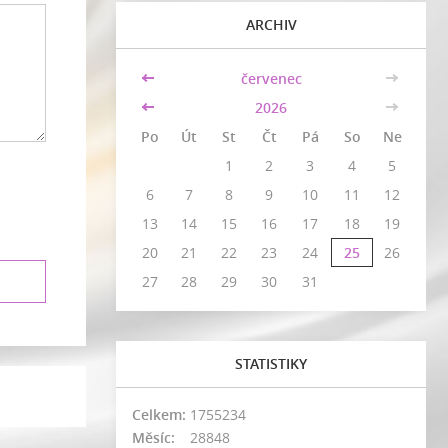
ARCHIV
<<
červenec
>>
<<
2026
>>
Po
Út
St
Čt
Pá
So
Ne
1
2
3
4
5
6
7
8
9
10
11
12
13
14
15
16
17
18
19
20
21
22
23
24
25
26
27
28
29
30
31
STATISTIKY
Celkem:
1755234
Měsíc:
28848