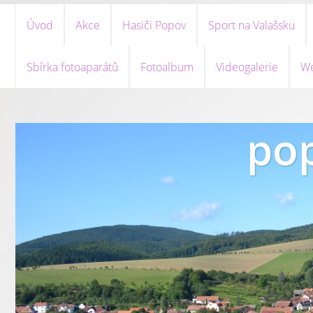
Úvod
Akce
Hasiči Popov
Sport na Valašsku
Sbírka fotoaparátů
Fotoalbum
Videogalerie
We
pop