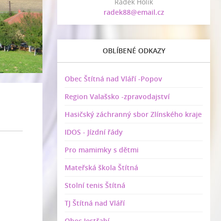
Radek Holík
radek88@email.cz
OBLÍBENÉ ODKAZY
Obec Štítná nad Vláří -Popov
Region Valašsko -zpravodajství
Hasičský záchranný sbor Zlínského kraje
IDOS - Jízdní řády
Pro mamimky s dětmi
Mateřská škola Štítná
Stolní tenis Štítná
TJ Štítná nad Vláří
Obec Jestřabí