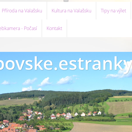
Příroda na Valašsku
Kultura na Valašsku
Tipy na výlet
bkamera - Počasí
Kontakt
ovske.estranky