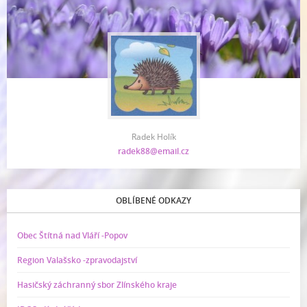
Radek Holík
radek88@email.cz
OBLÍBENÉ ODKAZY
Obec Štítná nad Vláří -Popov
Region Valašsko -zpravodajství
Hasičský záchranný sbor Zlínského kraje