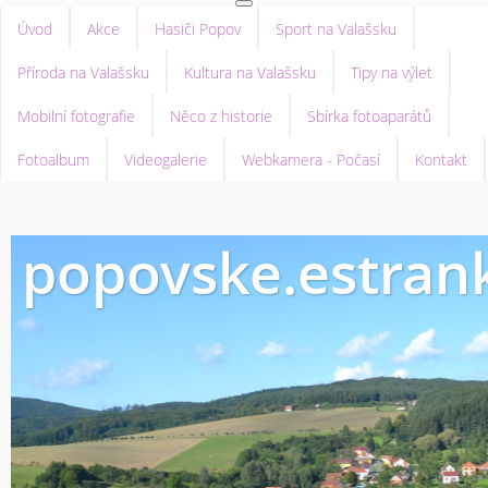
Úvod
Akce
Hasiči Popov
Sport na Valašsku
Příroda na Valašsku
Kultura na Valašsku
Tipy na výlet
Mobilní fotografie
Něco z historie
Sbírka fotoaparátů
Fotoalbum
Videogalerie
Webkamera - Počasí
Kontakt
popovske.estrank