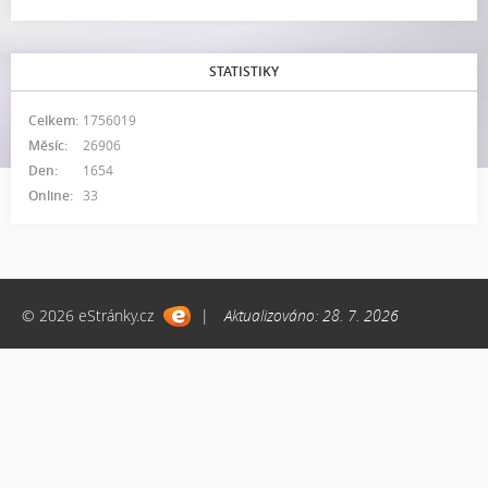
STATISTIKY
Celkem:
1756019
Měsíc:
26906
Den:
1654
Online:
33
© 2026 eStránky.cz
|
Aktualizováno: 28. 7. 2026