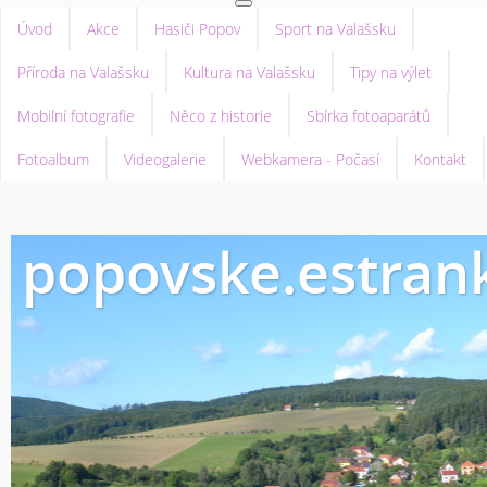
Úvod
Akce
Hasiči Popov
Sport na Valašsku
Příroda na Valašsku
Kultura na Valašsku
Tipy na výlet
Mobilní fotografie
Něco z historie
Sbírka fotoaparátů
Fotoalbum
Videogalerie
Webkamera - Počasí
Kontakt
popovske.estrank