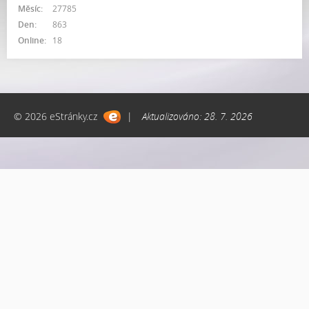
Měsíc:
27785
Den:
863
Online:
18
© 2026 eStránky.cz
|
Aktualizováno: 28. 7. 2026