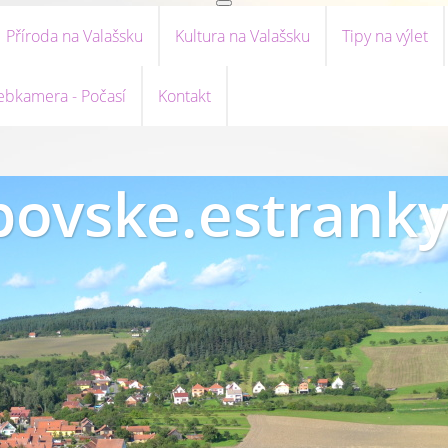
Příroda na Valašsku
Kultura na Valašsku
Tipy na výlet
bkamera - Počasí
Kontakt
ovske.estranky