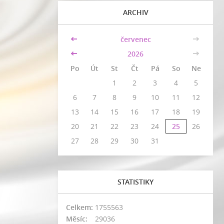
ARCHIV
<<
červenec
>>
<<
2026
>>
Po
Út
St
Čt
Pá
So
Ne
1
2
3
4
5
6
7
8
9
10
11
12
13
14
15
16
17
18
19
20
21
22
23
24
25
26
27
28
29
30
31
STATISTIKY
Celkem:
1755563
Měsíc:
29036