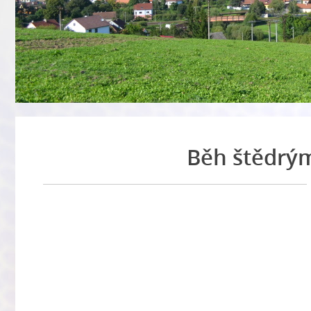
Běh štědrý