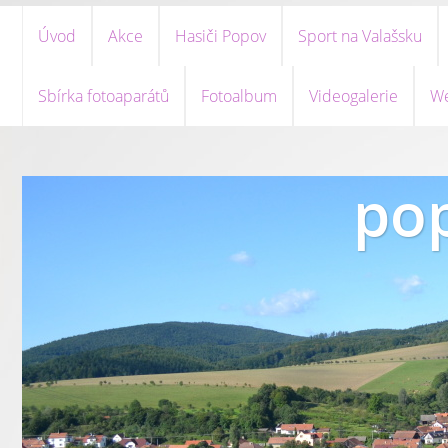
Úvod
Akce
Hasiči Popov
Sport na Valašsku
Sbírka fotoaparátů
Fotoalbum
Videogalerie
We
pop