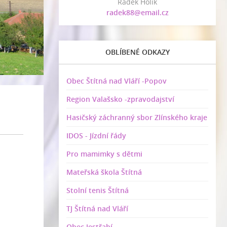
Radek Holík
radek88@email.cz
OBLÍBENÉ ODKAZY
Obec Štítná nad Vláří -Popov
Region Valašsko -zpravodajství
Hasičský záchranný sbor Zlínského kraje
IDOS - Jízdní řády
Pro mamimky s dětmi
Mateřská škola Štítná
Stolní tenis Štítná
TJ Štítná nad Vláří
Obec Jestřabí