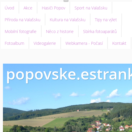
Úvod
Akce
Hasiči Popov
Sport na Valašsku
Příroda na Valašsku
Kultura na Valašsku
Tipy na výlet
Mobilní fotografie
Něco z historie
Sbírka fotoaparátů
Fotoalbum
Videogalerie
Webkamera - Počasí
Kontakt
popovske.estrank