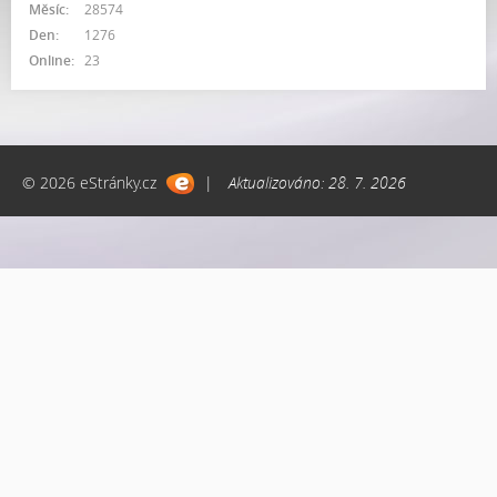
Měsíc:
28574
Den:
1276
Online:
23
© 2026 eStránky.cz
|
Aktualizováno: 28. 7. 2026