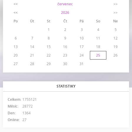
<<
červenec
>>
<<
2026
>>
Po
Út
St
Čt
Pá
So
Ne
1
2
3
4
5
6
7
8
9
10
11
12
13
14
15
16
17
18
19
20
21
22
23
24
25
26
27
28
29
30
31
STATISTIKY
Celkem:
1755121
Měsíc:
28772
Den:
1364
Online:
27