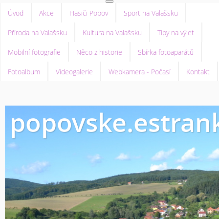
Úvod
Akce
Hasiči Popov
Sport na Valašsku
Příroda na Valašsku
Kultura na Valašsku
Tipy na výlet
Mobilní fotografie
Něco z historie
Sbírka fotoaparátů
Fotoalbum
Videogalerie
Webkamera - Počasí
Kontakt
popovske.estrank