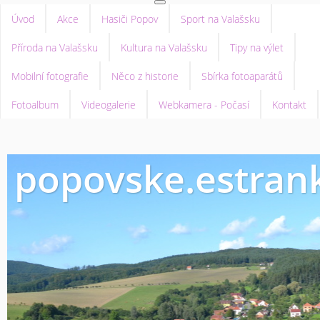
Úvod
Akce
Hasiči Popov
Sport na Valašsku
Příroda na Valašsku
Kultura na Valašsku
Tipy na výlet
Mobilní fotografie
Něco z historie
Sbírka fotoaparátů
Fotoalbum
Videogalerie
Webkamera - Počasí
Kontakt
popovske.estrank