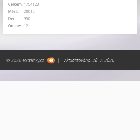
Celkem:
1754123
Měsíc:
28015
Den:
950
Online:
12
© 2026 eStránky.cz
|
Aktualizováno: 28. 7. 2026