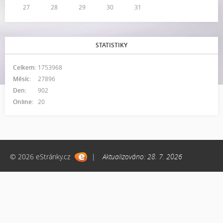
27
28
29
30
31
STATISTIKY
Celkem:
1753968
Měsíc:
27896
Den:
902
Online:
20
© 2026 eStránky.cz
|
Aktualizováno: 28. 7. 2026