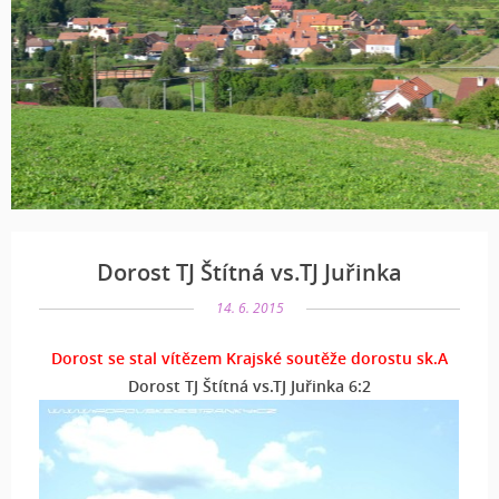
Dorost TJ Štítná vs.TJ Juřinka
14. 6. 2015
Dorost se stal vítězem Krajské soutěže dorostu sk.A
Dorost TJ Štítná vs.TJ Juřinka 6:2