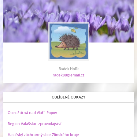
Radek Holík
radek88@email.cz
OBLÍBENÉ ODKAZY
Obec Štítná nad Vláří -Popov
Region Valašsko -zpravodajství
Hasičský záchranný sbor Zlínského kraje