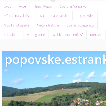
Úvod
Akce
Hasiči Popov
Sport na Valašsku
Příroda na Valašsku
Kultura na Valašsku
Tipy na výlet
Mobilní fotografie
Něco z historie
Sbírka fotoaparátů
Fotoalbum
Videogalerie
Webkamera - Počasí
Kontakt
popovske.estrank