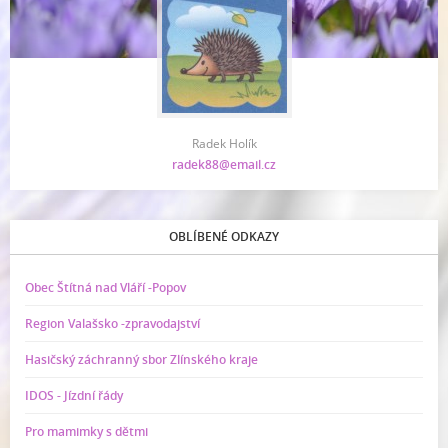
Radek Holík
radek88@email.cz
OBLÍBENÉ ODKAZY
Obec Štítná nad Vláří -Popov
Region Valašsko -zpravodajství
Hasičský záchranný sbor Zlínského kraje
IDOS - Jízdní řády
Pro mamimky s dětmi