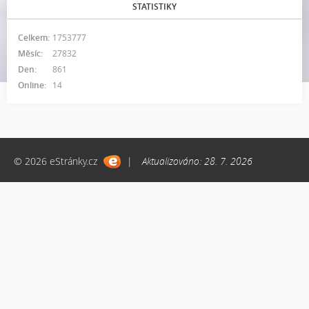
STATISTIKY
Celkem:
1753777
Měsíc:
27832
Den:
861
Online:
14
© 2026 eStránky.cz
|
Aktualizováno: 28. 7. 2026