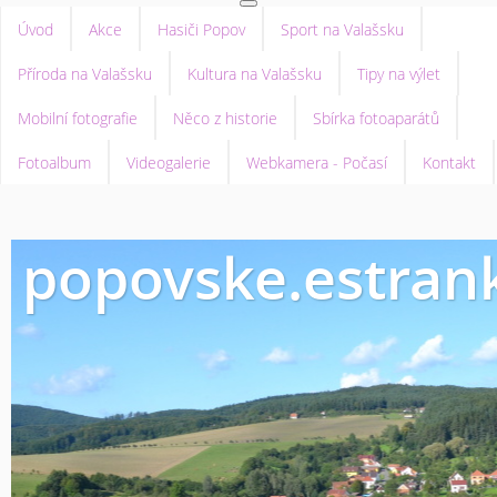
Úvod
Akce
Hasiči Popov
Sport na Valašsku
Příroda na Valašsku
Kultura na Valašsku
Tipy na výlet
Mobilní fotografie
Něco z historie
Sbírka fotoaparátů
Fotoalbum
Videogalerie
Webkamera - Počasí
Kontakt
popovske.estrank