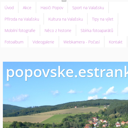
Úvod
Akce
Hasiči Popov
Sport na Valašsku
Příroda na Valašsku
Kultura na Valašsku
Tipy na výlet
Mobilní fotografie
Něco z historie
Sbírka fotoaparátů
Fotoalbum
Videogalerie
Webkamera - Počasí
Kontakt
popovske.estrank