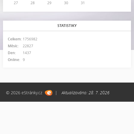
27
28
29
30
31
STATISTIKY
Celkem:
1756982
Měsíc:
22827
Den:
1437
Online:
9
© 2026 eStránky.cz
|
Aktualizováno: 28. 7. 2026