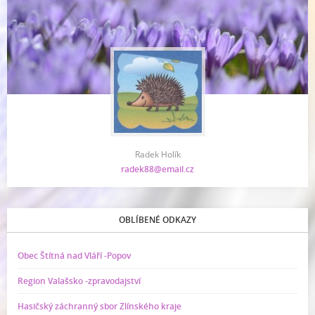
Radek Holík
radek88@email.cz
OBLÍBENÉ ODKAZY
Obec Štítná nad Vláří -Popov
Region Valašsko -zpravodajství
Hasičský záchranný sbor Zlínského kraje