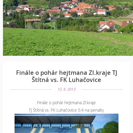
Finále o pohár hejtmana Zl.kraje TJ
Štítná vs. FK Luhačovice
12. 6. 2013
Finále o pohár hejtmana Zl.kraje
TJ Štítná vs. FK Luhačovice 5:4 na penalty