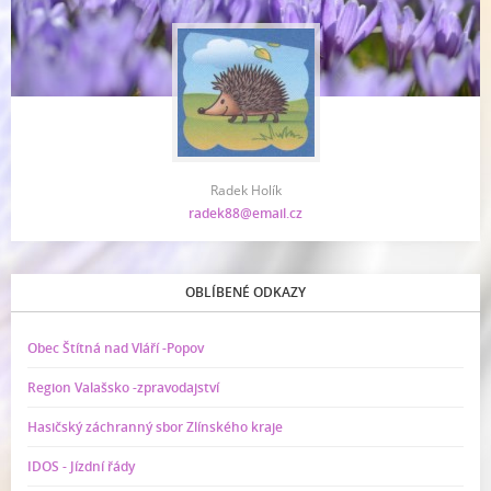
Radek Holík
radek88@email.cz
OBLÍBENÉ ODKAZY
Obec Štítná nad Vláří -Popov
Region Valašsko -zpravodajství
Hasičský záchranný sbor Zlínského kraje
IDOS - Jízdní řády