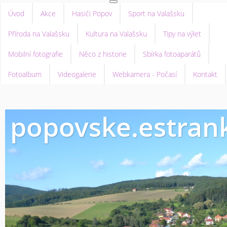
Úvod
Akce
Hasiči Popov
Sport na Valašsku
Příroda na Valašsku
Kultura na Valašsku
Tipy na výlet
Mobilní fotografie
Něco z historie
Sbírka fotoaparátů
Fotoalbum
Videogalerie
Webkamera - Počasí
Kontakt
popovske.estrank