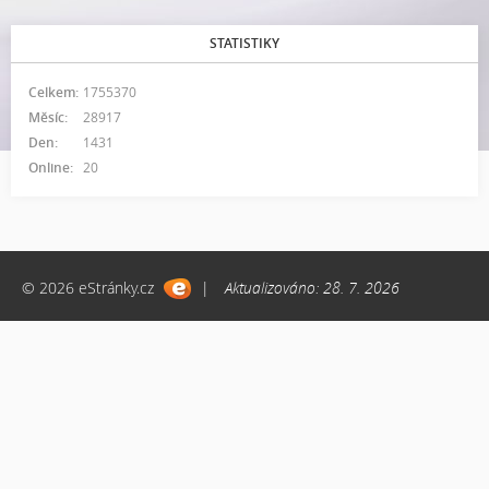
STATISTIKY
Celkem:
1755370
Měsíc:
28917
Den:
1431
Online:
20
© 2026 eStránky.cz
|
Aktualizováno: 28. 7. 2026