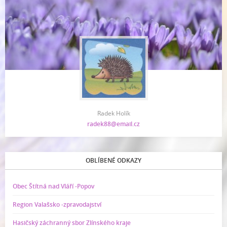
Radek Holík
radek88@email.cz
OBLÍBENÉ ODKAZY
Obec Štítná nad Vláří -Popov
Region Valašsko -zpravodajství
Hasičský záchranný sbor Zlínského kraje