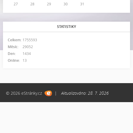
27
28
29
30
31
STATISTIKY
Celkem:
1755593
Měsíc:
29052
Den:
1434
Online:
13
© 2026 eStránky.cz
|
Aktualizováno: 28. 7. 2026