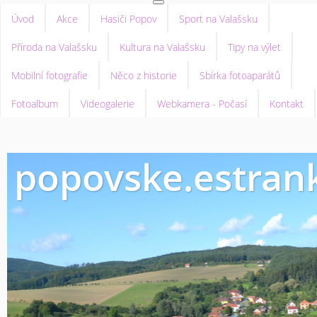
Úvod
Akce
Hasiči Popov
Sport na Valašsku
Příroda na Valašsku
Kultura na Valašsku
Tipy na výlet
Mobilní fotografie
Něco z historie
Sbírka fotoaparátů
Fotoalbum
Videogalerie
Webkamera - Počasí
Kontakt
popovske.estrank