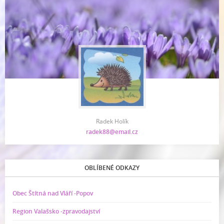
Radek Holík
radek88@email.cz
OBLÍBENÉ ODKAZY
Obec Štítná nad Vláří -Popov
Region Valašsko -zpravodajství