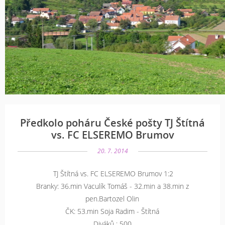
Předkolo poháru České pošty TJ Štítná
vs. FC ELSEREMO Brumov
20. 7. 2014
TJ Štítná vs. FC ELSEREMO Brumov 1:2
Branky: 36.min Vaculík Tomáš - 32.min a 38.min z
pen.Bartozel Olin
ČK: 53.min Soja Radim - Štítná
Diváků : 500