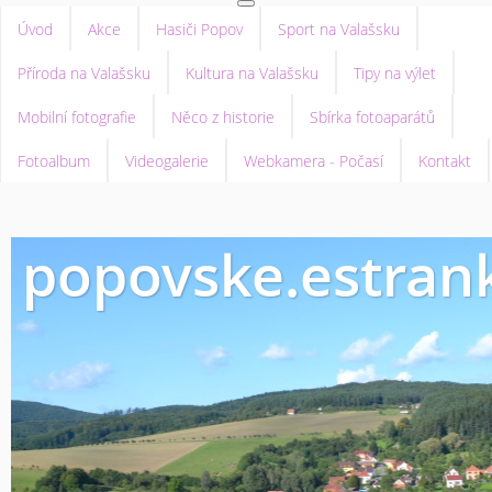
Úvod
Akce
Hasiči Popov
Sport na Valašsku
Příroda na Valašsku
Kultura na Valašsku
Tipy na výlet
Mobilní fotografie
Něco z historie
Sbírka fotoaparátů
Fotoalbum
Videogalerie
Webkamera - Počasí
Kontakt
popovske.estrank