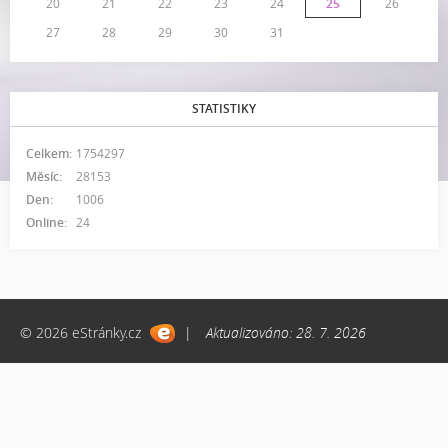
20
21
22
23
24
25
26
27
28
29
30
31
STATISTIKY
Celkem:
1754297
Měsíc:
28153
Den:
1006
Online:
24
© 2026 eStránky.cz
|
Aktualizováno: 28. 7. 2026