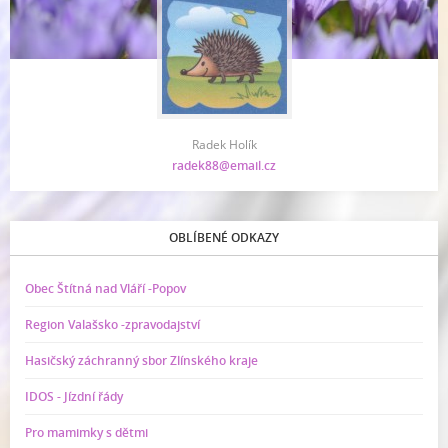
Radek Holík
radek88@email.cz
OBLÍBENÉ ODKAZY
Obec Štítná nad Vláří -Popov
Region Valašsko -zpravodajství
Hasičský záchranný sbor Zlínského kraje
IDOS - Jízdní řády
Pro mamimky s dětmi