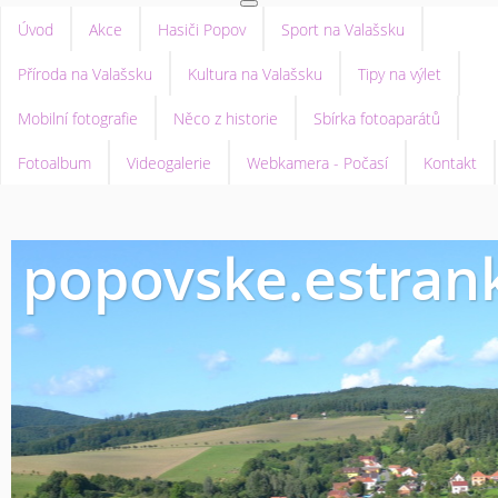
Úvod
Akce
Hasiči Popov
Sport na Valašsku
Příroda na Valašsku
Kultura na Valašsku
Tipy na výlet
Mobilní fotografie
Něco z historie
Sbírka fotoaparátů
Fotoalbum
Videogalerie
Webkamera - Počasí
Kontakt
popovske.estrank