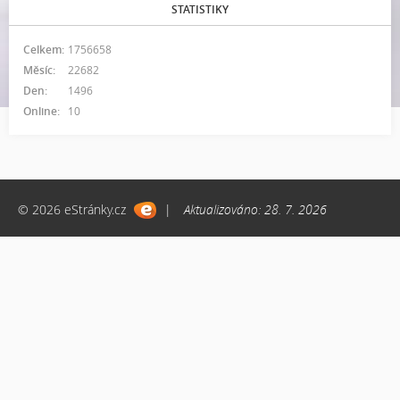
STATISTIKY
Celkem:
1756658
Měsíc:
22682
Den:
1496
Online:
10
© 2026 eStránky.cz
|
Aktualizováno: 28. 7. 2026