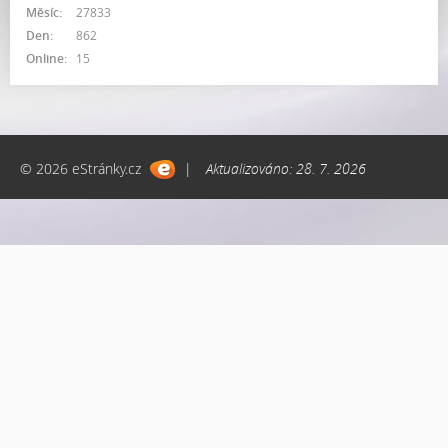
Měsíc:
27833
Den:
862
Online:
15
© 2026 eStránky.cz
|
Aktualizováno: 28. 7. 2026