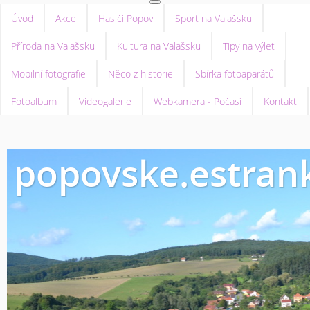
Úvod
Akce
Hasiči Popov
Sport na Valašsku
Příroda na Valašsku
Kultura na Valašsku
Tipy na výlet
Mobilní fotografie
Něco z historie
Sbírka fotoaparátů
Fotoalbum
Videogalerie
Webkamera - Počasí
Kontakt
popovske.estrank