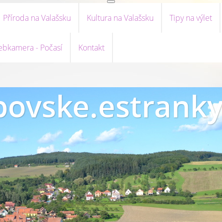
Příroda na Valašsku
Kultura na Valašsku
Tipy na výlet
bkamera - Počasí
Kontakt
ovske.estranky