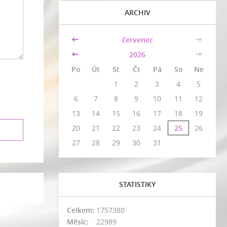
ARCHIV
<<
červenec
>>
<<
2026
>>
Po
Út
St
Čt
Pá
So
Ne
1
2
3
4
5
6
7
8
9
10
11
12
13
14
15
16
17
18
19
20
21
22
23
24
25
26
27
28
29
30
31
STATISTIKY
Celkem:
1757380
Měsíc:
22989