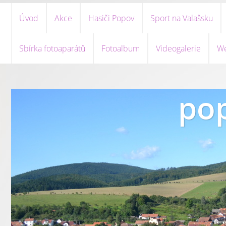
Úvod
Akce
Hasiči Popov
Sport na Valašsku
Sbírka fotoaparátů
Fotoalbum
Videogalerie
We
pop