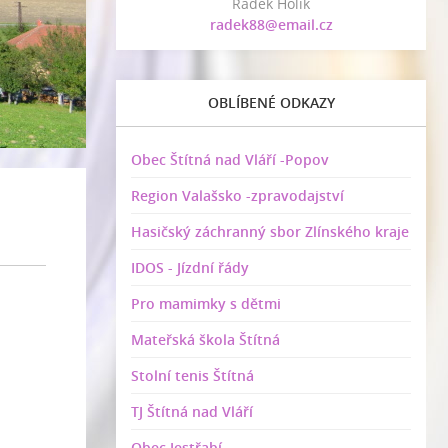
Radek Holík
radek88@email.cz
OBLÍBENÉ ODKAZY
Obec Štítná nad Vláří -Popov
Region Valašsko -zpravodajství
Hasičský záchranný sbor Zlínského kraje
IDOS - Jízdní řády
Pro mamimky s dětmi
Mateřská škola Štítná
Stolní tenis Štítná
TJ Štítná nad Vláří
Obec Jestřabí