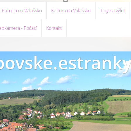
Příroda na Valašsku
Kultura na Valašsku
Tipy na výlet
bkamera - Počasí
Kontakt
ovske.estranky