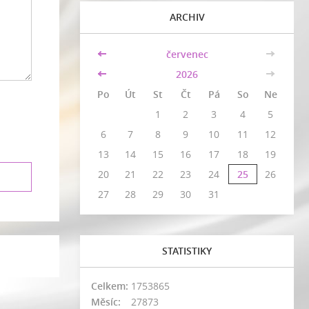
ARCHIV
<<
červenec
>>
<<
2026
>>
Po
Út
St
Čt
Pá
So
Ne
1
2
3
4
5
6
7
8
9
10
11
12
13
14
15
16
17
18
19
20
21
22
23
24
25
26
27
28
29
30
31
STATISTIKY
Celkem:
1753865
Měsíc:
27873