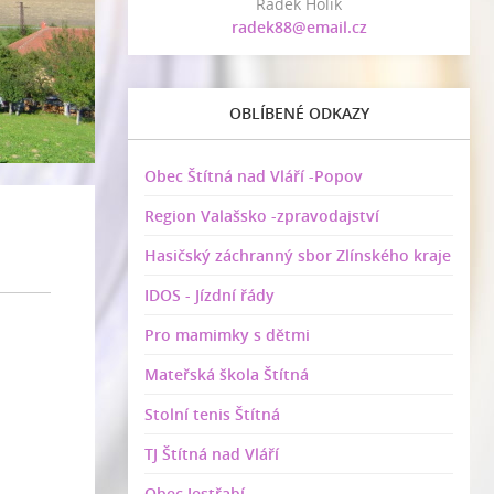
Radek Holík
radek88@email.cz
OBLÍBENÉ ODKAZY
Obec Štítná nad Vláří -Popov
Region Valašsko -zpravodajství
Hasičský záchranný sbor Zlínského kraje
IDOS - Jízdní řády
Pro mamimky s dětmi
Mateřská škola Štítná
Stolní tenis Štítná
TJ Štítná nad Vláří
Obec Jestřabí