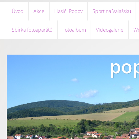
Úvod
Akce
Hasiči Popov
Sport na Valašsku
Sbírka fotoaparátů
Fotoalbum
Videogalerie
We
pop