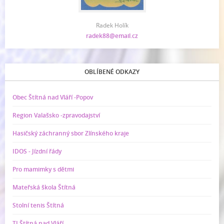
Radek Holík
radek88@email.cz
OBLÍBENÉ ODKAZY
Obec Štítná nad Vláří -Popov
Region Valašsko -zpravodajství
Hasičský záchranný sbor Zlínského kraje
IDOS - Jízdní řády
Pro mamimky s dětmi
Mateřská škola Štítná
Stolní tenis Štítná
TJ Štítná nad Vláří