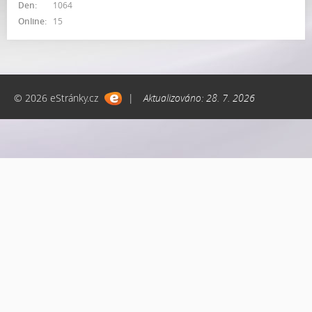
Den:
1064
Online:
15
© 2026 eStránky.cz
|
Aktualizováno: 28. 7. 2026