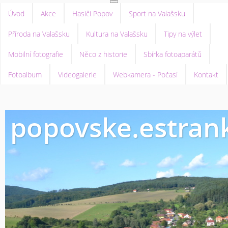
Úvod
Akce
Hasiči Popov
Sport na Valašsku
Příroda na Valašsku
Kultura na Valašsku
Tipy na výlet
Mobilní fotografie
Něco z historie
Sbírka fotoaparátů
Fotoalbum
Videogalerie
Webkamera - Počasí
Kontakt
popovske.estrank