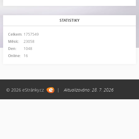
STATISTIKY
Celkem:
1757549
Měsíc:
23058
Den:
1048
Online:
16
© 2026 eStránky.cz
|
Aktualizováno: 28. 7. 2026