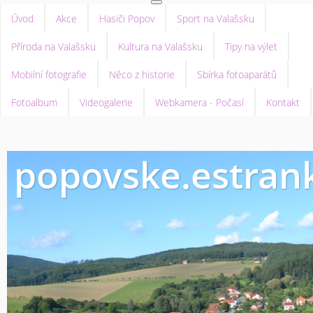
Úvod
Akce
Hasiči Popov
Sport na Valašsku
Příroda na Valašsku
Kultura na Valašsku
Tipy na výlet
Mobilní fotografie
Něco z historie
Sbírka fotoaparátů
Fotoalbum
Videogalerie
Webkamera - Počasí
Kontakt
popovske.estrank