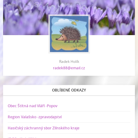
Radek Holík
radek88@email.cz
OBLÍBENÉ ODKAZY
Obec Štítná nad Vláří -Popov
Region Valašsko -zpravodajství
Hasičský záchranný sbor Zlínského kraje