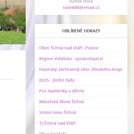
Radek Holík
radek88@email.cz
OBLÍBENÉ ODKAZY
Obec Štítná nad Vláří -Popov
Region Valašsko -zpravodajství
Hasičský záchranný sbor Zlínského kraje
IDOS - Jízdní řády
Pro mamimky s dětmi
Mateřská škola Štítná
Stolní tenis Štítná
TJ Štítná nad Vláří
Obec Jestřabí