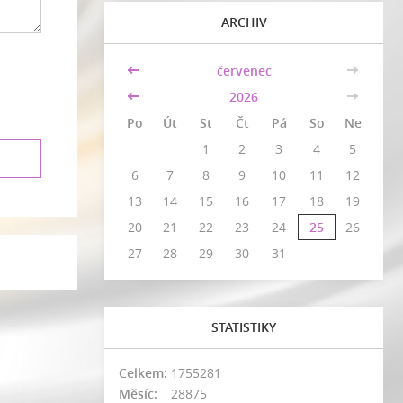
ARCHIV
<<
červenec
>>
<<
2026
>>
Po
Út
St
Čt
Pá
So
Ne
1
2
3
4
5
6
7
8
9
10
11
12
13
14
15
16
17
18
19
20
21
22
23
24
25
26
27
28
29
30
31
STATISTIKY
Celkem:
1755281
Měsíc:
28875