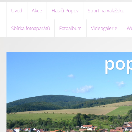
Úvod
Akce
Hasiči Popov
Sport na Valašsku
Sbírka fotoaparátů
Fotoalbum
Videogalerie
We
pop