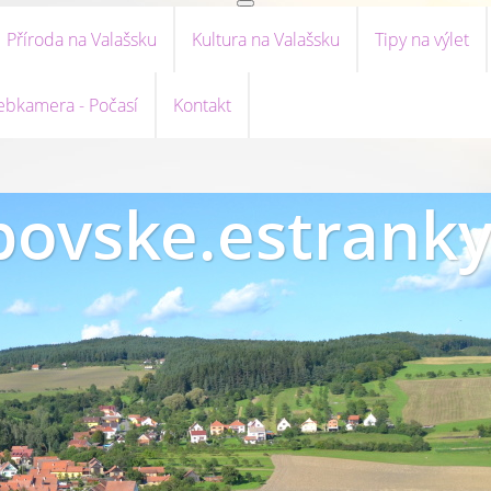
Příroda na Valašsku
Kultura na Valašsku
Tipy na výlet
bkamera - Počasí
Kontakt
ovske.estranky