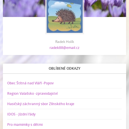
Radek Holík
radek88@email.cz
OBLÍBENÉ ODKAZY
Obec Štítná nad Vláří -Popov
Region Valašsko -zpravodajství
Hasičský záchranný sbor Zlínského kraje
IDOS - Jízdní řády
Pro mamimky s dětmi