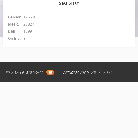
STATISTIKY
Celkem:
1755205
Měsíc:
28827
Den:
1399
Online:
8
© 2026 eStránky.cz
|
Aktualizováno: 28. 7. 2026