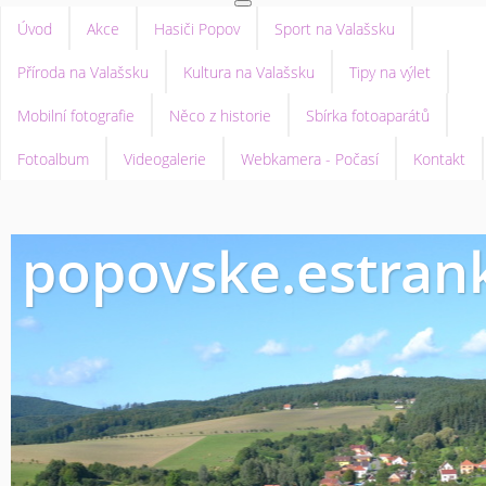
Úvod
Akce
Hasiči Popov
Sport na Valašsku
Příroda na Valašsku
Kultura na Valašsku
Tipy na výlet
Mobilní fotografie
Něco z historie
Sbírka fotoaparátů
Fotoalbum
Videogalerie
Webkamera - Počasí
Kontakt
popovske.estrank