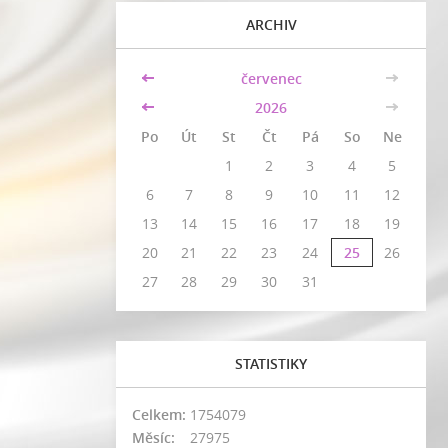
ARCHIV
<<
červenec
>>
<<
2026
>>
Po
Út
St
Čt
Pá
So
Ne
1
2
3
4
5
6
7
8
9
10
11
12
13
14
15
16
17
18
19
20
21
22
23
24
25
26
27
28
29
30
31
STATISTIKY
Celkem:
1754079
Měsíc:
27975