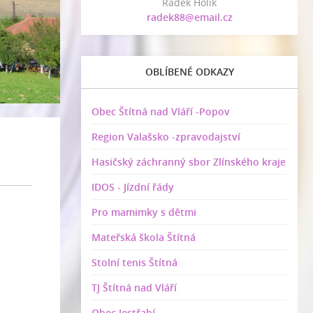
Radek Holík
radek88@email.cz
OBLÍBENÉ ODKAZY
Obec Štítná nad Vláří -Popov
Region Valašsko -zpravodajství
Hasičský záchranný sbor Zlínského kraje
IDOS - Jízdní řády
Pro mamimky s dětmi
Mateřská škola Štítná
Stolní tenis Štítná
TJ Štítná nad Vláří
Obec Jestřabí