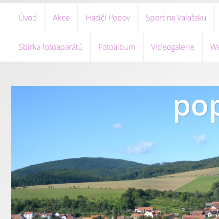
Úvod
Akce
Hasiči Popov
Sport na Valašsku
Sbírka fotoaparátů
Fotoalbum
Videogalerie
We
pop