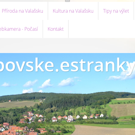
Příroda na Valašsku
Kultura na Valašsku
Tipy na výlet
bkamera - Počasí
Kontakt
ovske.estranky