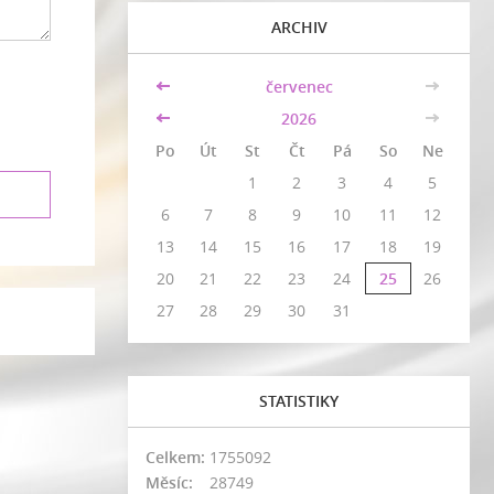
ARCHIV
<<
červenec
>>
<<
2026
>>
Po
Út
St
Čt
Pá
So
Ne
1
2
3
4
5
6
7
8
9
10
11
12
13
14
15
16
17
18
19
20
21
22
23
24
25
26
27
28
29
30
31
STATISTIKY
Celkem:
1755092
Měsíc:
28749