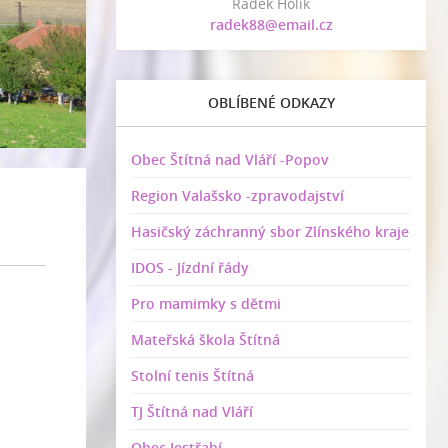
Radek Holík
radek88@email.cz
OBLÍBENÉ ODKAZY
Obec Štítná nad Vláří -Popov
Region Valašsko -zpravodajství
Hasičský záchranný sbor Zlínského kraje
IDOS - Jízdní řády
Pro mamimky s dětmi
Mateřská škola Štítná
Stolní tenis Štítná
TJ Štítná nad Vláří
Obec Jestřabí