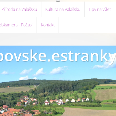
Příroda na Valašsku
Kultura na Valašsku
Tipy na výlet
bkamera - Počasí
Kontakt
ovske.estranky