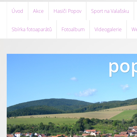
Úvod
Akce
Hasiči Popov
Sport na Valašsku
Sbírka fotoaparátů
Fotoalbum
Videogalerie
We
pop